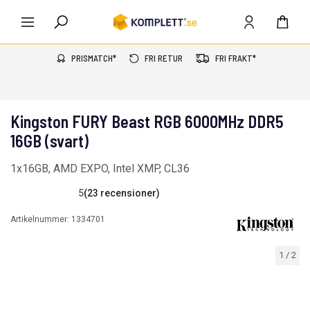
PRISMATCH*
FRI RETUR
FRI FRAKT*
Kingston FURY Beast RGB 6000MHz DDR5
16GB (svart)
1x16GB, AMD EXPO, Intel XMP, CL36
5
(23 recensioner)
Artikelnummer:
1334701
1
/
2