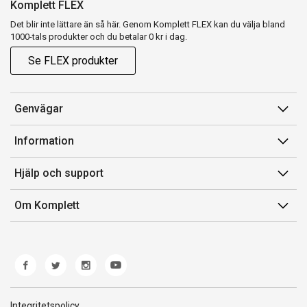
Komplett FLEX
Det blir inte lättare än så här. Genom Komplett FLEX kan du välja bland
1000-tals produkter och du betalar 0 kr i dag.
Se FLEX produkter
Genvägar
Konto
Information
Orderhistorik
Försäljningsvillkor
Hjälp och support
Presentkort
Medlemsvillkor for Komplett Club
Kontakta oss
Komplett Club
Om Komplett
Lediga tjänster
Kundservice
Om oss
Märke/producent
Ångerrätt
Miljöarbete
Produkthjälp och retur
Whistleblowing
Felsökning och guider
Norwegian Transparency Act
Integritetspolicy