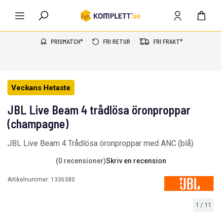
PRISMATCH*
FRI RETUR
FRI FRAKT*
Veckans Hetaste
JBL Live Beam 4 trådlösa öronproppar
(champagne)
JBL Live Beam 4 Trådlösa öronproppar med ANC (blå)
(0 recensioner)
Skriv en recension
Artikelnummer:
1336380
1
/
11