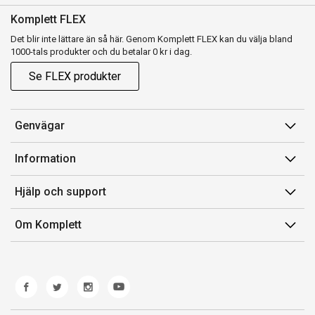
Komplett FLEX
Det blir inte lättare än så här. Genom Komplett FLEX kan du välja bland
1000-tals produkter och du betalar 0 kr i dag.
Se FLEX produkter
Genvägar
Konto
Information
Orderhistorik
Försäljningsvillkor
Hjälp och support
Presentkort
Medlemsvillkor for Komplett Club
Kontakta oss
Komplett Club
Om Komplett
Lediga tjänster
Kundservice
Om oss
Märke/producent
Ångerrätt
Miljöarbete
Produkthjälp och retur
Whistleblowing
Felsökning och guider