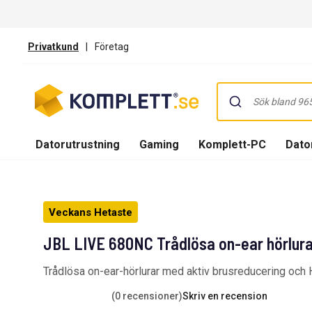
Privatkund
|
Företag
Datorutrustning
Gaming
Komplett-PC
Dator
Veckans Hetaste
JBL LIVE 680NC Trådlösa on-ear hörlurar
Trådlösa on-ear-hörlurar med aktiv brusreducering och H
(0 recensioner)
Skriv en recension