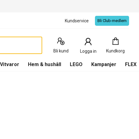
Kundservice
Bli Club-medlem
Kundkorg
:
0
Produkter
Bli kund
Kundkorg
Logga in
(
Kundkorg
)
Vitvaror
Hem & hushåll
LEGO
Kampanjer
FLEX