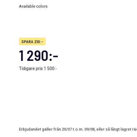
Available colors
SPARA 210:-
1 290:-
Tidigare pris
1 500:-
Erbjudandet gäller från 20/07 t.o.m. 09/08, eller så långt lagret rä