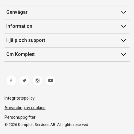
Genvägar
Konto
Information
Orderhistorik
Försäljningsvillkor
Hjälp och support
Presentkort
Medlemsvillkor for Komplett Club
Kontakta oss
Komplett Club
Om Komplett
Lediga tjänster
Kundservice
Om oss
Märke/producent
Ångerrätt
Miljöarbete
Produkthjälp och retur
Whistleblowing
Felsökning och guider
Norwegian Transparency Act
Integritetspolicy
Frakt och leverans
Använding av cookies
Personuppgifter
© 2026 Komplett Services AB. All rights reserved.