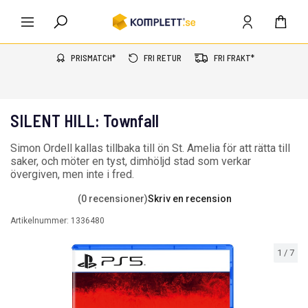
PRISMATCH*
FRI RETUR
FRI FRAKT*
SILENT HILL: Townfall
Simon Ordell kallas tillbaka till ön St. Amelia för att rätta till
saker, och möter en tyst, dimhöljd stad som verkar
övergiven, men inte i fred.
(0 recensioner)
Skriv en recension
Artikelnummer:
1336480
1
/
7