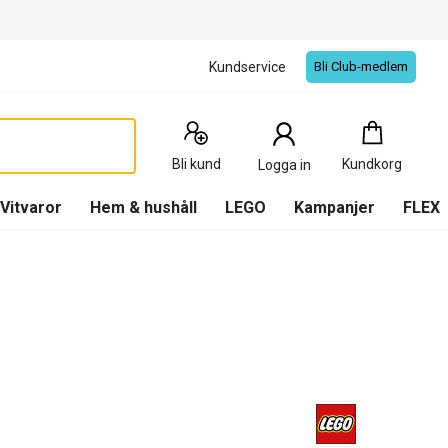
Kundservice
Bli Club-medlem
Kundkorg
:
0
Produkter
Bli kund
Kundkorg
Logga in
(
Kundkorg
)
Vitvaror
Hem & hushåll
LEGO
Kampanjer
FLEX