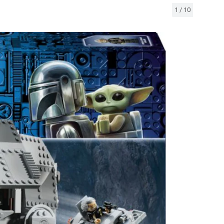
1
/
10