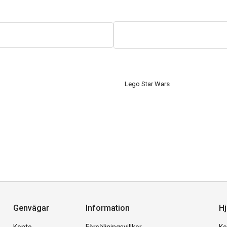
Lego Star Wars
Genvägar
Information
Hj
Konto
Försäljningsvillkor
Ko