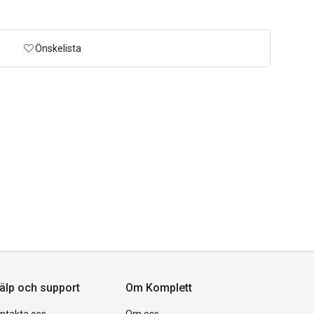
Önskelista
älp och support
Om Komplett
ntakta oss
Om oss