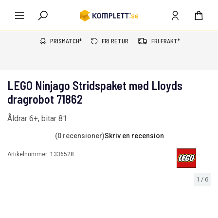
PRISMATCH*
FRI RETUR
FRI FRAKT*
LEGO Ninjago Stridspaket med Lloyds
dragrobot 71862
Åldrar 6+, bitar 81
(0 recensioner)
Skriv en recension
Artikelnummer:
1336528
1
/
6