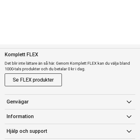
Komplett FLEX
Det blir inte lättare än så här. Genom Komplett FLEX kan du välja bland
1000-tals produkter och du betalar 0 kr i dag.
Se FLEX produkter
Genvägar
Konto
Information
Orderhistorik
Försäljningsvillkor
Hjälp och support
Presentkort
Medlemsvillkor for Komplett Club