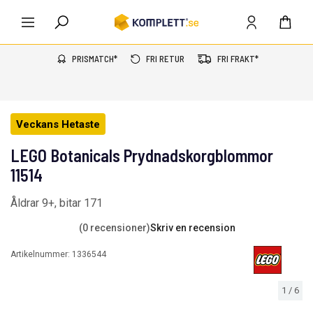
PRISMATCH*
FRI RETUR
FRI FRAKT*
Veckans Hetaste
LEGO Botanicals Prydnadskorgblommor
11514
Åldrar 9+, bitar 171
(0 recensioner)
Skriv en recension
Artikelnummer:
1336544
1
/
6