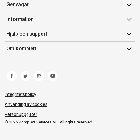
Genvägar
Konto
Information
Orderhistorik
Försäljningsvillkor
Hjälp och support
Presentkort
Medlemsvillkor for Komplett Club
Kontakta oss
Komplett Club
Om Komplett
Lediga tjänster
Kundservice
Om oss
Märke/producent
Ångerrätt
Miljöarbete
Produkthjälp och retur
Whistleblowing
Felsökning och guider
Norwegian Transparency Act
Integritetspolicy
Frakt och leverans
Använding av cookies
Personuppgifter
© 2026 Komplett Services AB. All rights reserved.