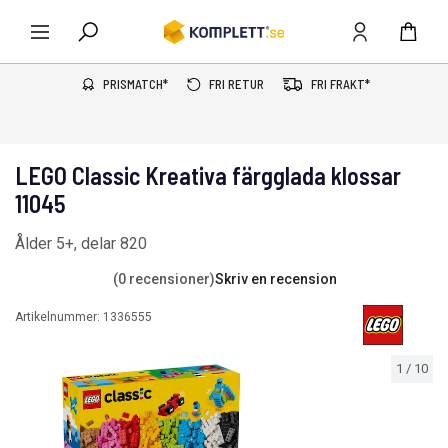
PRISMATCH*
FRI RETUR
FRI FRAKT*
LEGO Classic Kreativa färgglada klossar
11045
Ålder 5+, delar 820
(0 recensioner)
Skriv en recension
Artikelnummer:
1336555
1
/
10