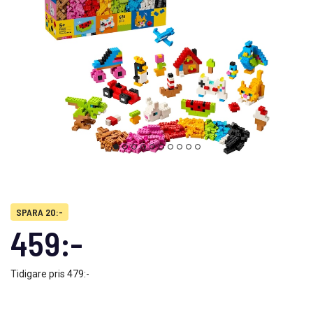
SPARA 20:-
459:-
Tidigare pris
479:-