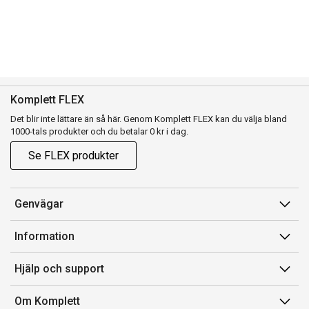
Komplett FLEX
Det blir inte lättare än så här. Genom Komplett FLEX kan du välja bland
1000-tals produkter och du betalar 0 kr i dag.
Se FLEX produkter
Genvägar
Konto
Information
Orderhistorik
Försäljningsvillkor
Hjälp och support
Presentkort
Medlemsvillkor for Komplett Club
Kontakta oss
Komplett Club
Om Komplett
Lediga tjänster