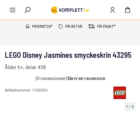
PRISMATCH*
FRI RETUR
FRI FRAKT*
LEGO Disney Jasmines smyckeskrin 43295
Ålder 6+, delar 458
(0 recensioner)
Skriv en recension
Artikelnummer:
1336563
1
/
6