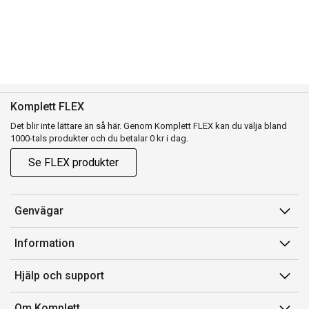
Komplett FLEX
Det blir inte lättare än så här. Genom Komplett FLEX kan du välja bland
1000-tals produkter och du betalar 0 kr i dag.
Se FLEX produkter
Genvägar
Konto
Information
Orderhistorik
Försäljningsvillkor
Hjälp och support
Presentkort
Medlemsvillkor for Komplett Club
Kontakta oss
Komplett Club
Om Komplett