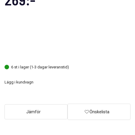
6 st i lager (1-3 dagar leveranstid)
Lägg i kundvagn
Jämför
Önskelista