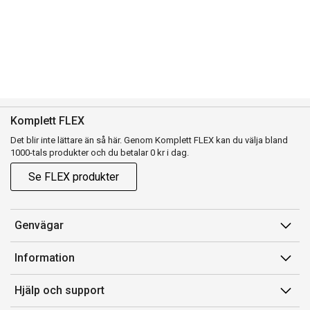
Komplett FLEX
Det blir inte lättare än så här. Genom Komplett FLEX kan du välja bland
1000-tals produkter och du betalar 0 kr i dag.
Se FLEX produkter
Genvägar
Konto
Information
Orderhistorik
Försäljningsvillkor
Hjälp och support
Presentkort
Medlemsvillkor for Komplett Club