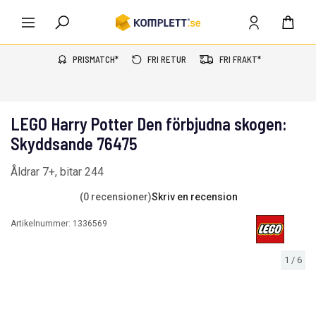
PRISMATCH*
FRI RETUR
FRI FRAKT*
LEGO Harry Potter Den förbjudna skogen:
Skyddsande 76475
Åldrar 7+, bitar 244
(0 recensioner)
Skriv en recension
Artikelnummer:
1336569
1
/
6