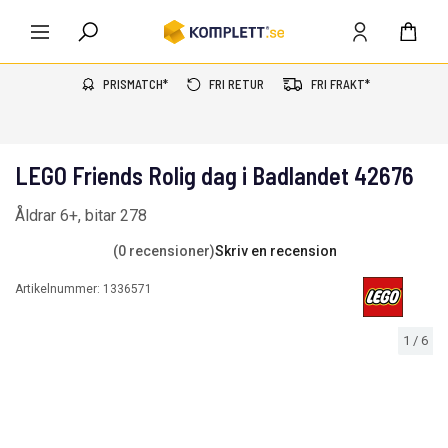
PRISMATCH*
FRI RETUR
FRI FRAKT*
LEGO Friends Rolig dag i Badlandet 42676
Åldrar 6+, bitar 278
(0 recensioner)
Skriv en recension
Artikelnummer:
1336571
1
/
6