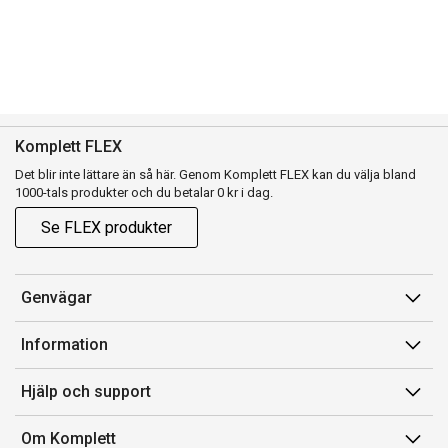
Komplett FLEX
Det blir inte lättare än så här. Genom Komplett FLEX kan du välja bland
1000-tals produkter och du betalar 0 kr i dag.
Se FLEX produkter
Genvägar
Konto
Information
Orderhistorik
Försäljningsvillkor
Hjälp och support
Presentkort
Medlemsvillkor for Komplett Club
Kontakta oss
Komplett Club
Om Komplett
Lediga tjänster