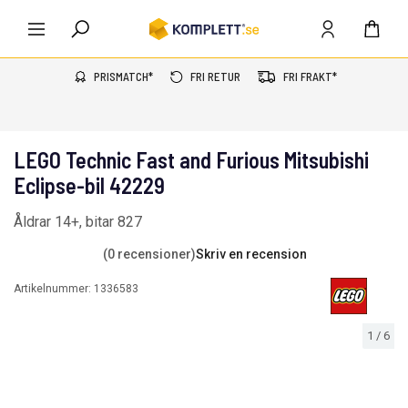
PRISMATCH*
FRI RETUR
FRI FRAKT*
LEGO Technic Fast and Furious Mitsubishi
Eclipse-bil 42229
Åldrar 14+, bitar 827
(0 recensioner)
Skriv en recension
Artikelnummer:
1336583
1
/
6