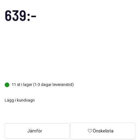
639:-
11 st i lager (1-3 dagar leveranstid)
Lägg i kundvagn
Jämför
Önskelista