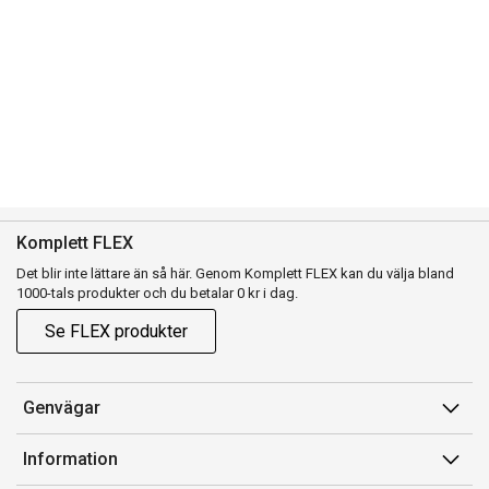
Komplett FLEX
Det blir inte lättare än så här. Genom Komplett FLEX kan du välja bland
1000-tals produkter och du betalar 0 kr i dag.
Se FLEX produkter
Genvägar
Konto
Information
Orderhistorik