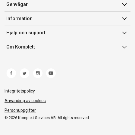
Genvägar
Konto
Information
Orderhistorik
Försäljningsvillkor
Hjälp och support
Presentkort
Medlemsvillkor for Komplett Club
Kontakta oss
Komplett Club
Om Komplett
Lediga tjänster
Kundservice
Om oss
Märke/producent
Ångerrätt
Miljöarbete
Produkthjälp och retur
Whistleblowing
Felsökning och guider
Norwegian Transparency Act
Integritetspolicy
Frakt och leverans
Använding av cookies
Personuppgifter
© 2026 Komplett Services AB. All rights reserved.