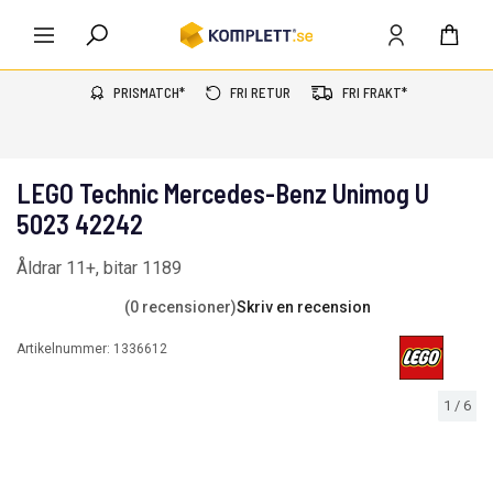
PRISMATCH*
FRI RETUR
FRI FRAKT*
LEGO Technic Mercedes-Benz Unimog U
5023 42242
Åldrar 11+, bitar 1189
(0 recensioner)
Skriv en recension
Artikelnummer:
1336612
1
/
6