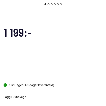
1 199:-
1 st i lager (1-3 dagar leveranstid)
Lägg i kundvagn