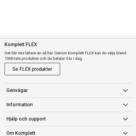
Komplett FLEX
Det blir inte lättare än så här. Genom Komplett FLEX kan du välja bland
1000-tals produkter och du betalar 0 kr i dag.
Se FLEX produkter
Genvägar
Konto
Information
Orderhistorik
Försäljningsvillkor
Hjälp och support
Presentkort
Medlemsvillkor for Komplett Club
Kontakta oss
Komplett Club
Om Komplett
Lediga tjänster