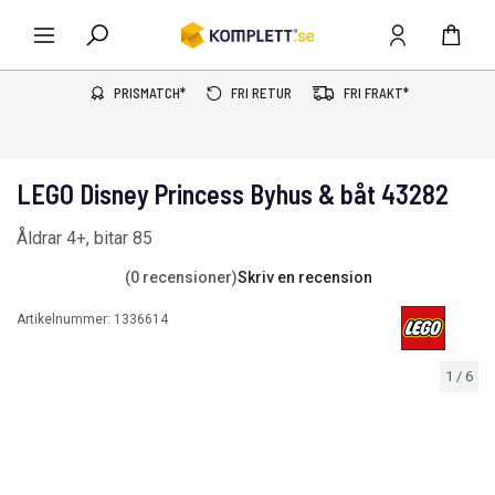
PRISMATCH*
FRI RETUR
FRI FRAKT*
LEGO Disney Princess Byhus & båt 43282
Åldrar 4+, bitar 85
(0 recensioner)
Skriv en recension
Artikelnummer:
1336614
1
/
6