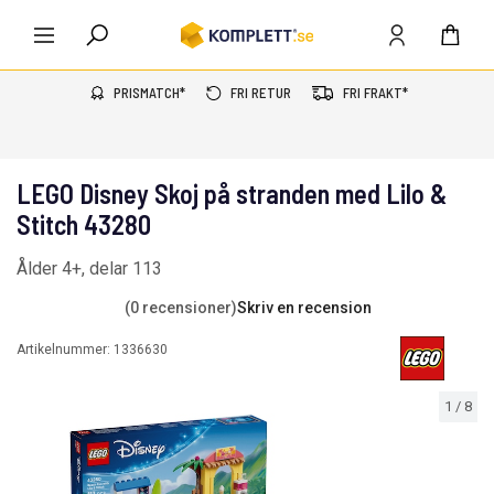
PRISMATCH*
FRI RETUR
FRI FRAKT*
LEGO Disney Skoj på stranden med Lilo &
Stitch 43280
Ålder 4+, delar 113
(0 recensioner)
Skriv en recension
Artikelnummer:
1336630
1
/
8