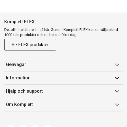
Komplett FLEX
Det blir inte lättare än så här. Genom Komplett FLEX kan du välja bland
1000-tals produkter och du betalar 0 kr i dag.
Se FLEX produkter
Genvägar
Konto
Information
Orderhistorik
Försäljningsvillkor
Hjälp och support
Presentkort
Medlemsvillkor for Komplett Club
Kontakta oss
Komplett Club
Om Komplett
Lediga tjänster
Kundservice
Om oss
Märke/producent
Ångerrätt
Miljöarbete