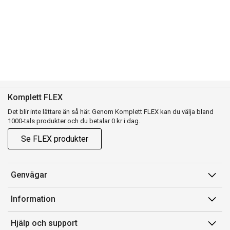
Komplett FLEX
Det blir inte lättare än så här. Genom Komplett FLEX kan du välja bland
1000-tals produkter och du betalar 0 kr i dag.
Se FLEX produkter
Genvägar
Konto
Information
Orderhistorik
Försäljningsvillkor
Hjälp och support
Presentkort