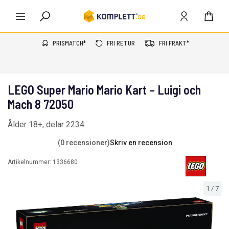
PRISMATCH*
FRI RETUR
FRI FRAKT*
LEGO Super Mario Mario Kart – Luigi och
Mach 8 72050
Ålder 18+, delar 2234
(0 recensioner)
Skriv en recension
Artikelnummer:
1336680
1
/
7