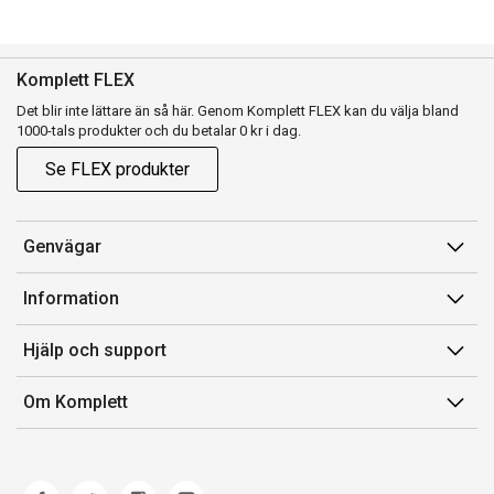
Komplett FLEX
Det blir inte lättare än så här. Genom Komplett FLEX kan du välja bland
1000-tals produkter och du betalar 0 kr i dag.
Se FLEX produkter
Genvägar
Konto
Information
Orderhistorik
Försäljningsvillkor
Hjälp och support
Presentkort
Medlemsvillkor for Komplett Club
Kontakta oss
Komplett Club
Om Komplett
Lediga tjänster
Kundservice
Om oss
Märke/producent
Ångerrätt
Miljöarbete