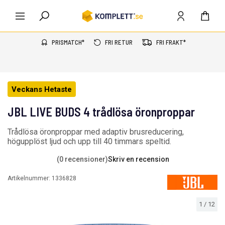
PRISMATCH*
FRI RETUR
FRI FRAKT*
Veckans Hetaste
JBL LIVE BUDS 4 trådlösa öronproppar
Trådlösa öronproppar med adaptiv brusreducering,
högupplöst ljud och upp till 40 timmars speltid.
(0 recensioner)
Skriv en recension
Artikelnummer:
1336828
1
/
12