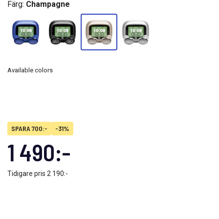
Färg:
Champagne
Available colors
SPARA 700:-
-31%
1 490:-
Tidigare pris
2 190:-