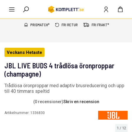
PRISMATCH*
FRI RETUR
FRI FRAKT*
Veckans Hetaste
JBL LIVE BUDS 4 trådlösa öronproppar
(champagne)
Trådlösa öronproppar med adaptiv brusreducering och upp
till 40 timmars speltid
(0 recensioner)
Skriv en recension
Artikelnummer:
1336830
1
/
12