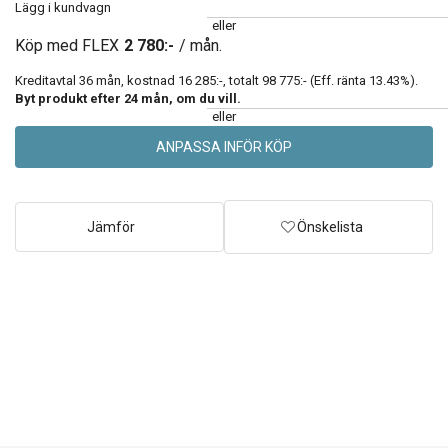
Lägg i kundvagn
eller
Köp med FLEX
2 780:-
/ mån.
Kreditavtal
36
mån, kostnad
16 285:-
, totalt
98 775:-
(Eff. ränta
13.43
%).
Byt produkt efter
24
mån, om du vill.
eller
ANPASSA INFÖR KÖP
Jämför
Önskelista