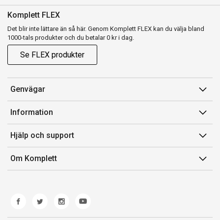
Komplett FLEX
Det blir inte lättare än så här. Genom Komplett FLEX kan du välja bland
1000-tals produkter och du betalar 0 kr i dag.
Se FLEX produkter
Genvägar
Konto
Information
Orderhistorik
Försäljningsvillkor
Hjälp och support
Presentkort
Medlemsvillkor for Komplett Club
Kontakta oss
Komplett Club
Om Komplett
Lediga tjänster
Kundservice
Om oss
Märke/producent
Ångerrätt
Miljöarbete
Produkthjälp och retur
Whistleblowing
Felsökning och guider