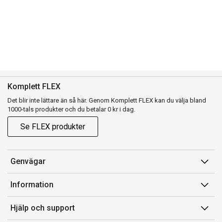
Komplett FLEX
Det blir inte lättare än så här. Genom Komplett FLEX kan du välja bland
1000-tals produkter och du betalar 0 kr i dag.
Se FLEX produkter
Genvägar
Konto
Information
Orderhistorik
Försäljningsvillkor
Hjälp och support
Presentkort
Medlemsvillkor for Komplett Club