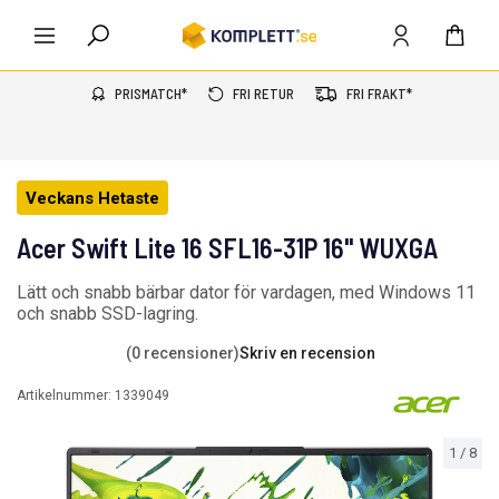
PRISMATCH*
FRI RETUR
FRI FRAKT*
Veckans Hetaste
Acer Swift Lite 16 SFL16-31P 16" WUXGA
Lätt och snabb bärbar dator för vardagen, med Windows 11
och snabb SSD-lagring.
(0 recensioner)
Skriv en recension
Artikelnummer:
1339049
1
/
8