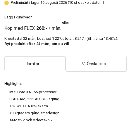
Preliminärt i lager 16 augusti 2026 (10 st osäkert datum)
Lägg i kundvagn
eller
Köp med FLEX
260:-
/ mån.
Kreditavtal
32
mån, kostnad
1 227:-
, totalt
8 217:-
(Eff. ränta
13.43
%).
Byt produkt efter
24
mån, om du vill.
Jämför
Önskelista
Highlights
Intel Core 3 N355-processor
8GB RAM, 256GB SSD-lagring
162 WUXGA IPS-skärm
180-graders gångjärnsdesign
AI-röst- 2 och videoteknik