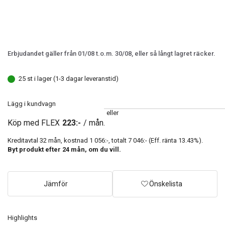
Erbjudandet gäller från 01/08 t.o.m. 30/08, eller så långt lagret räcker.
25 st i lager (1-3 dagar leveranstid)
Lägg i kundvagn
eller
Köp med FLEX
223:-
/ mån.
Kreditavtal
32
mån, kostnad
1 056:-
, totalt
7 046:-
(Eff. ränta
13.43
%).
Byt produkt efter
24
mån, om du vill.
Jämför
Önskelista
Highlights