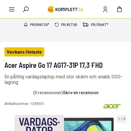
PRISMATCH*
FRI RETUR
FRI FRAKT*
Veckans Hetaste
Acer Aspire Go 17 AG17-31P 17,3 FHD
En pålitlig vardagslaptop med stor skärm och snabb SSD-
lagring
(0 recensioner)
Skriv en recension
Artikelnummer:
1339051
1
/
9