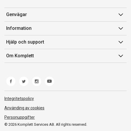
Genvägar
Konto
Information
Orderhistorik
Försäljningsvillkor
Hjälp och support
Presentkort
Medlemsvillkor for Komplett Club
Kontakta oss
Komplett Club
Om Komplett
Lediga tjänster
Kundservice
Om oss
Märke/producent
Ångerrätt
Miljöarbete
Produkthjälp och retur
Whistleblowing
Felsökning och guider
Norwegian Transparency Act
Integritetspolicy
Frakt och leverans
Använding av cookies
Personuppgifter
© 2026 Komplett Services AB. All rights reserved.