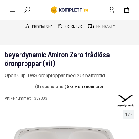
PRISMATCH*
FRI RETUR
FRI FRAKT*
beyerdynamic Amiron Zero trådlösa
öronproppar (vit)
Open Clip TWS öronproppar med 20t batteritid
(0 recensioner)
Skriv en recension
Artikelnummer:
1339303
1
/
4