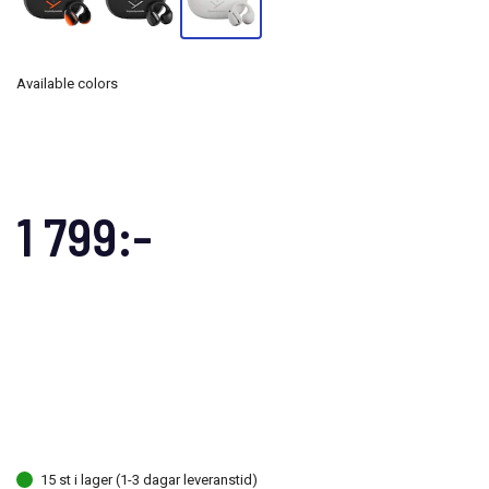
Available colors
1 799:-
15 st i lager (1-3 dagar leveranstid)