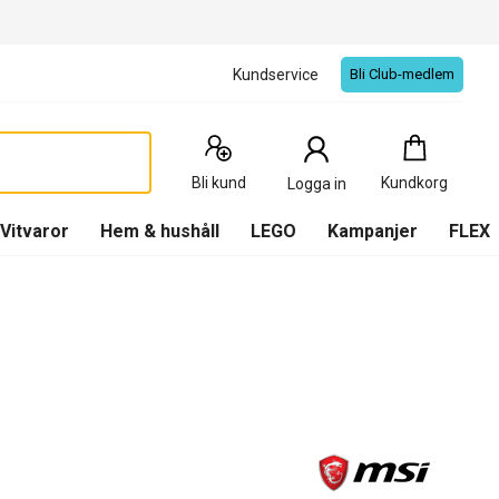
Kundservice
Bli Club-medlem
Kundkorg
:
0
Produkter
Bli kund
Kundkorg
Logga in
(
Kundkorg
)
Vitvaror
Hem & hushåll
LEGO
Kampanjer
FLEX