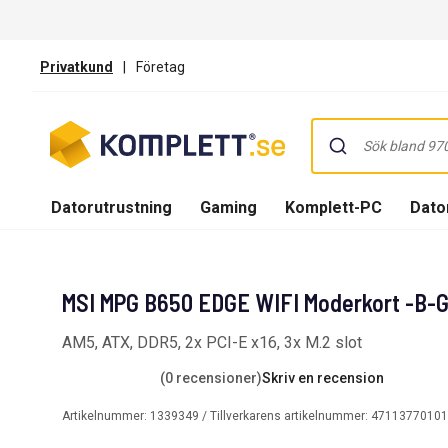
Privatkund
|
Företag
Datorutrustning
Gaming
Komplett-PC
Dator
MSI MPG B650 EDGE WIFI Moderkort -B-
AM5, ATX, DDR5, 2x PCI-E x16, 3x M.2 slot
(0 recensioner)
Skriv en recension
Artikelnummer:
1339349
/ Tillverkarens artikelnummer:
47113770101