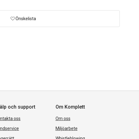
Önskelista
älp och support
Om Komplett
ntakta oss
Om oss
ndservice
Miljöarbete
gerrätt
Whistleblowing