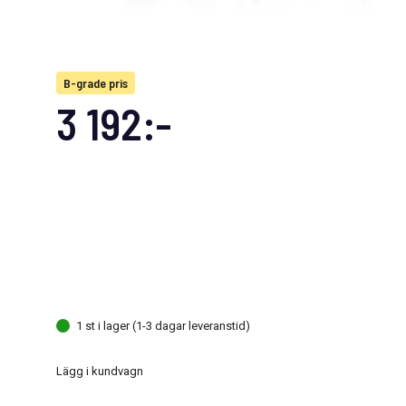
B-grade pris
3 192:-
1 st i lager (1-3 dagar leveranstid)
Lägg i kundvagn