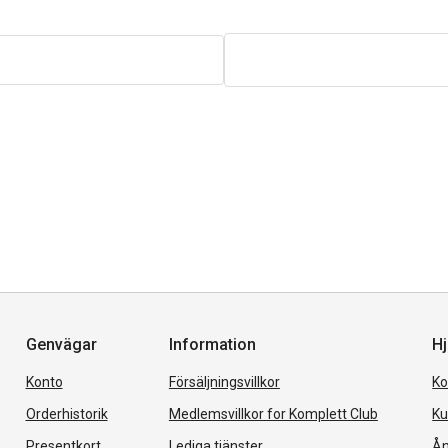
Genvägar
Information
Hj
Konto
Försäljningsvillkor
Ko
Orderhistorik
Medlemsvillkor for Komplett Club
Ku
Presentkort
Lediga tjänster
Ån