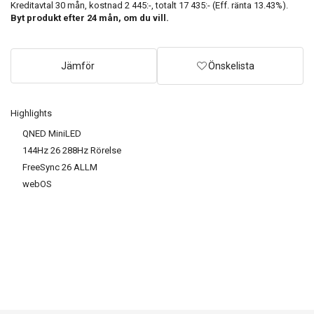
Kreditavtal
30
mån, kostnad
2 445:-
, totalt
17 435:-
(Eff. ränta
13.43
%).
Byt produkt efter
24
mån, om du vill.
Jämför
Önskelista
Highlights
QNED MiniLED
144Hz 26 288Hz Rörelse
FreeSync 26 ALLM
webOS