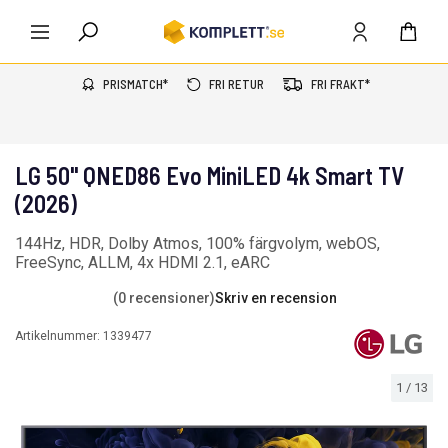
PRISMATCH*
FRI RETUR
FRI FRAKT*
LG 50" QNED86 Evo MiniLED 4k Smart TV
(2026)
144Hz, HDR, Dolby Atmos, 100% färgvolym, webOS,
FreeSync, ALLM, 4x HDMI 2.1, eARC
(0 recensioner)
Skriv en recension
Artikelnummer:
1339477
1
/
13