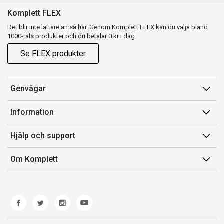
Komplett FLEX
Det blir inte lättare än så här. Genom Komplett FLEX kan du välja bland
1000-tals produkter och du betalar 0 kr i dag.
Se FLEX produkter
Genvägar
Konto
Information
Orderhistorik
Försäljningsvillkor
Hjälp och support
Presentkort
Medlemsvillkor for Komplett Club
Kontakta oss
Komplett Club
Om Komplett
Lediga tjänster
Kundservice
Om oss
Märke/producent
Ångerrätt
Miljöarbete
Produkthjälp och retur
Whistleblowing
Felsökning och guider