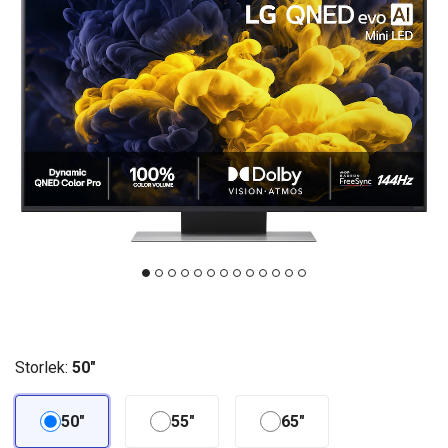
Storlek:
50"
50"
55"
65"