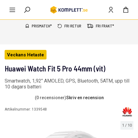
PRISMATCH*
FRI RETUR
FRI FRAKT*
Veckans Hetaste
Huawei Watch Fit 5 Pro 44mm (vit)
Smartwatch, 1,92" AMOLED, GPS, Bluetooth, 5ATM, upp till
10 dagars batteri
(0 recensioner)
Skriv en recension
Artikelnummer:
1339548
1
/
10