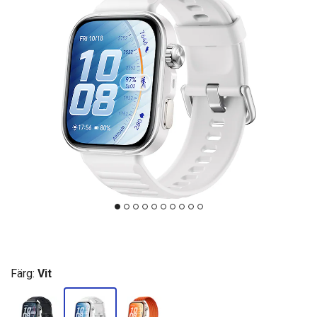
Färg:
Vit