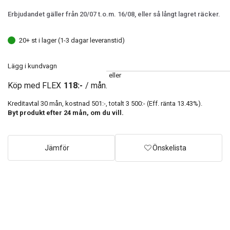
Erbjudandet gäller från 20/07 t.o.m. 16/08, eller så långt lagret räcker.
20+ st i lager (1-3 dagar leveranstid)
Lägg i kundvagn
eller
Köp med FLEX
118:-
/ mån.
Kreditavtal
30
mån, kostnad
501:-
, totalt
3 500:-
(Eff. ränta
13.43
%).
Byt produkt efter
24
mån, om du vill.
Jämför
Önskelista