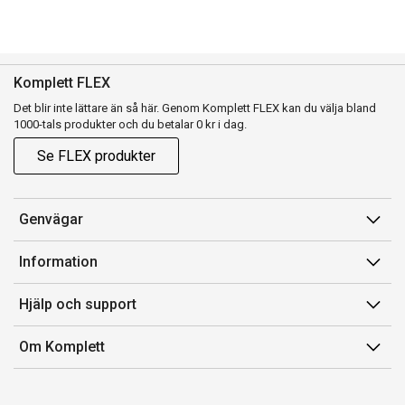
Komplett FLEX
Det blir inte lättare än så här. Genom Komplett FLEX kan du välja bland
1000-tals produkter och du betalar 0 kr i dag.
Se FLEX produkter
Genvägar
Konto
Information
Orderhistorik
Försäljningsvillkor
Hjälp och support
Presentkort
Medlemsvillkor for Komplett Club
Kontakta oss
Komplett Club
Om Komplett
Lediga tjänster
Kundservice
Om oss
Märke/producent
Ångerrätt