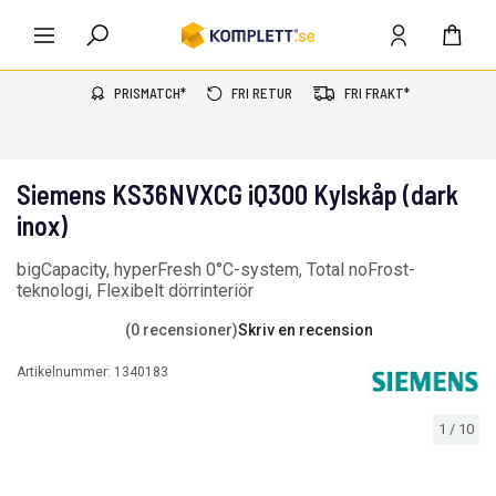
PRISMATCH*
FRI RETUR
FRI FRAKT*
Siemens KS36NVXCG iQ300 Kylskåp (dark
inox)
bigCapacity, hyperFresh 0°C-system, Total noFrost-
teknologi, Flexibelt dörrinteriör
(0 recensioner)
Skriv en recension
Artikelnummer:
1340183
1
/
10