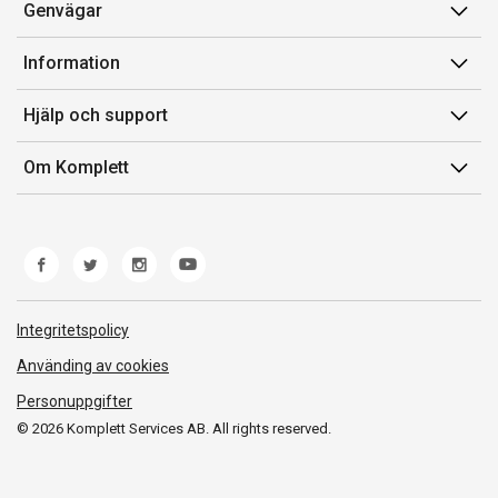
Genvägar
Konto
Information
Orderhistorik
Försäljningsvillkor
Hjälp och support
Presentkort
Medlemsvillkor for Komplett Club
Kontakta oss
Komplett Club
Om Komplett
Lediga tjänster
Kundservice
Om oss
Märke/producent
Ångerrätt
Miljöarbete
Produkthjälp och retur
Whistleblowing
Felsökning och guider
Norwegian Transparency Act
Integritetspolicy
Frakt och leverans
Använding av cookies
Personuppgifter
© 2026 Komplett Services AB. All rights reserved.