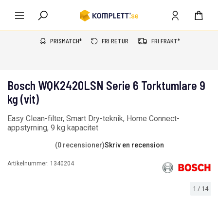
PRISMATCH*
FRI RETUR
FRI FRAKT*
Bosch WQK2420LSN Serie 6 Torktumlare 9
kg (vit)
Easy Clean-filter, Smart Dry-teknik, Home Connect-
appstyrning, 9 kg kapacitet
(0 recensioner)
Skriv en recension
Artikelnummer:
1340204
1
/
14