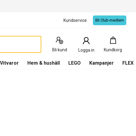
Kundservice
Bli Club-medlem
Kundkorg
:
0
Produkter
Bli kund
Kundkorg
Logga in
(
Kundkorg
)
Vitvaror
Hem & hushåll
LEGO
Kampanjer
FLEX