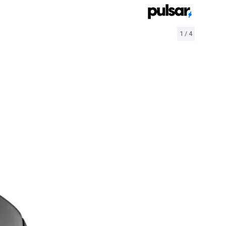
1
/
4