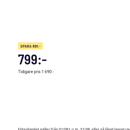
SPARA 891:-
799:-
Tidigare pris
1 690:-
Erbjudandet gäller från 01/08 t.o.m. 31/08, eller så långt lagret rä