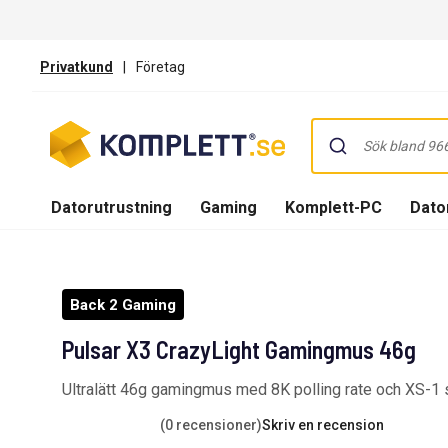
Privatkund
|
Företag
Datorutrustning
Gaming
Komplett-PC
Dator
Back 2 Gaming
Pulsar X3 CrazyLight Gamingmus 46g
Ultralätt 46g gamingmus med 8K polling rate och XS-1 s
(0 recensioner)
Skriv en recension