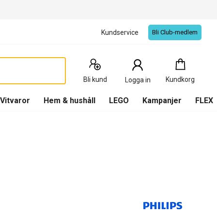
Kundservice
Bli Club-medlem
Kundkorg
:
0
Produkter
Bli kund
Kundkorg
Logga in
(
Kundkorg
)
Vitvaror
Hem & hushåll
LEGO
Kampanjer
FLEX