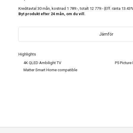
Kreditavtal
30
mån, kostnad
1 789:-
, totalt
12 779:-
(Eff. ränta
13.43
%
Byt produkt efter
24
mån, om du vill.
Jämför
Highlights
4K QLED Ambilight TV
P5 Picture
Matter Smart Home compatible