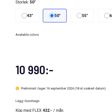
Storlek:
50"
43"
50"
55"
6
Available colors
10 990:-
Preliminärt i lager 16 september 2026 (18 st osäkert datum)
Lägg i kundvagn
Köp med FLEX
432:-
/ mån.