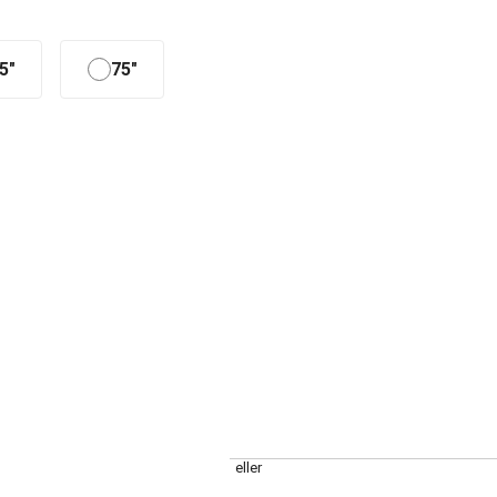
5"
75"
eller