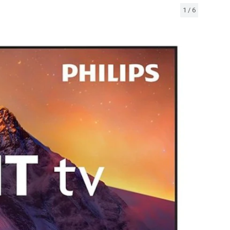
1
/
6