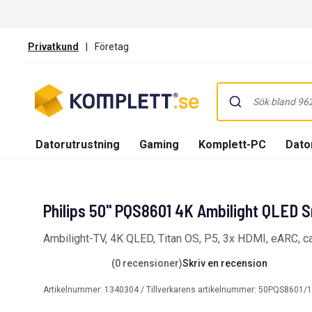
Privatkund
|
Företag
Datorutrustning
Gaming
Komplett-PC
Dator
Philips 50'' PQS8601 4K Ambilight QLED 
Ambilight-TV, 4K QLED, Titan OS, P5, 3x HDMI, eARC, ca
(0 recensioner)
Skriv en recension
Artikelnummer:
1340304
/ Tillverkarens artikelnummer:
50PQS8601/1