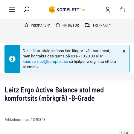
PRISMATCH*
FRI RETUR
FRI FRAKT*
Den här produkten finns inte längre i vårt sortiment,
men kontakta oss gärna på 031-710 20 00 eller
kundservice@komplett.se
så hjälper vi dig hitta ett bra
alternativ.
Leitz Ergo Active Balance stol med
komfortsits (mörkgrå) -B-Grade
Artikelnummer:
1340348
1
/
8