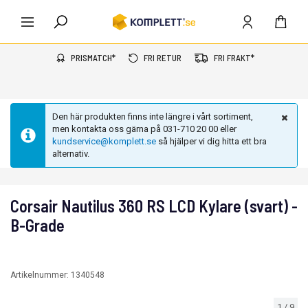
PRISMATCH*
FRI RETUR
FRI FRAKT*
Den här produkten finns inte längre i vårt sortiment,
men kontakta oss gärna på 031-710 20 00 eller
kundservice@komplett.se
så hjälper vi dig hitta ett bra
alternativ.
Corsair Nautilus 360 RS LCD Kylare (svart) -
B-Grade
Artikelnummer:
1340548
1
/
9