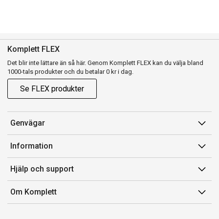
Komplett FLEX
Det blir inte lättare än så här. Genom Komplett FLEX kan du välja bland
1000-tals produkter och du betalar 0 kr i dag.
Se FLEX produkter
Genvägar
Konto
Information
Orderhistorik
Försäljningsvillkor
Hjälp och support
Presentkort
Medlemsvillkor for Komplett Club
Kontakta oss
Komplett Club
Om Komplett
Lediga tjänster
Kundservice
Om oss
Märke/producent