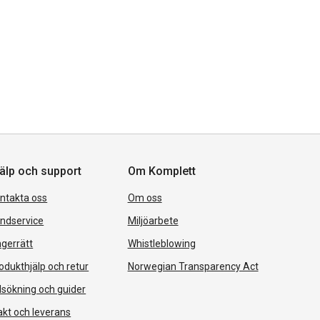
älp och support
Om Komplett
ntakta oss
Om oss
ndservice
Miljöarbete
gerrätt
Whistleblowing
odukthjälp och retur
Norwegian Transparency Act
lsökning och guider
akt och leverans