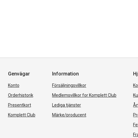
Genvägar
Information
Hj
Konto
Försäljningsvillkor
Ko
Orderhistorik
Medlemsvillkor for Komplett Club
Ku
Presentkort
Lediga tjänster
Ån
Komplett Club
Märke/producent
Pr
Fe
Fr