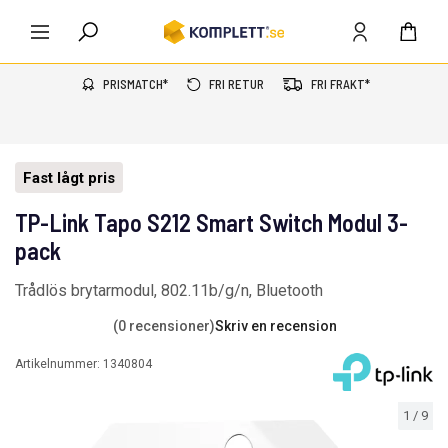
PRISMATCH*
FRI RETUR
FRI FRAKT*
Fast lågt pris
TP-Link Tapo S212 Smart Switch Modul 3-
pack
Trådlös brytarmodul, 802.11b/g/n, Bluetooth
(0 recensioner)
Skriv en recension
Artikelnummer:
1340804
1
/
9