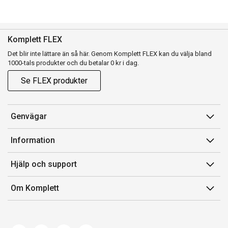
Komplett FLEX
Det blir inte lättare än så här. Genom Komplett FLEX kan du välja bland
1000-tals produkter och du betalar 0 kr i dag.
Se FLEX produkter
Genvägar
Konto
Information
Orderhistorik
Försäljningsvillkor
Hjälp och support
Presentkort
Medlemsvillkor for Komplett Club
Kontakta oss
Komplett Club
Om Komplett
Lediga tjänster
Kundservice
Om oss
Märke/producent
Ångerrätt
Miljöarbete