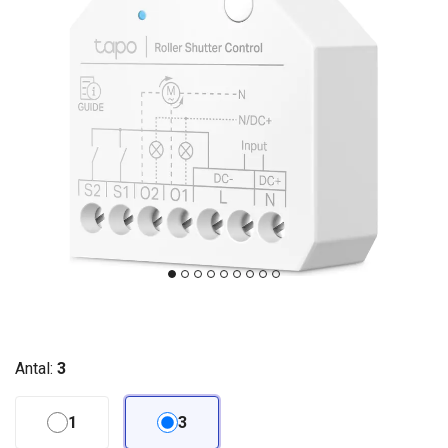
Antal:
3
1
3