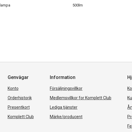
dlampa
500lm
Genvägar
Information
Hj
Konto
Försäljningsvillkor
Ko
Orderhistorik
Medlemsvillkor for Komplett Club
Ku
Presentkort
Lediga tjänster
Ån
Komplett Club
Märke/producent
Pr
Fe