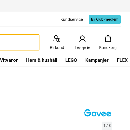
Kundservice
Bli Club-medlem
Kundkorg
:
0
Produkter
Bli kund
Kundkorg
Logga in
(
Kundkorg
)
Vitvaror
Hem & hushåll
LEGO
Kampanjer
FLEX
1
/
8