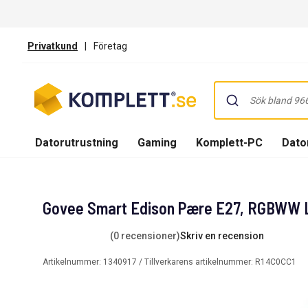
Privatkund
|
Företag
Datorutrustning
Gaming
Komplett-PC
Dator
Govee Smart Edison Pære E27, RGBWW
(0 recensioner)
Skriv en recension
Artikelnummer:
1340917
/ Tillverkarens artikelnummer:
R14C0CC1