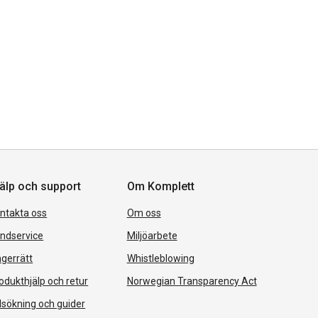
älp och support
Om Komplett
ntakta oss
Om oss
ndservice
Miljöarbete
gerrätt
Whistleblowing
odukthjälp och retur
Norwegian Transparency Act
lsökning och guider