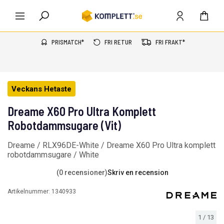
PRISMATCH*
FRI RETUR
FRI FRAKT*
Veckans Hetaste
Dreame X60 Pro Ultra Komplett
Robotdammsugare (Vit)
Dreame / RLX96DE-White / Dreame X60 Pro Ultra komplett
robotdammsugare / White
(0 recensioner)
Skriv en recension
Artikelnummer:
1340933
1
/
13