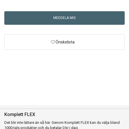
MEDDELA MIG
Önskelista
SKICKA
AVBRYT
Komplett FLEX
Det blir inte lättare än så här. Genom Komplett FLEX kan du välja bland
1000-tals produkter och du betalar 0 kr i dag.