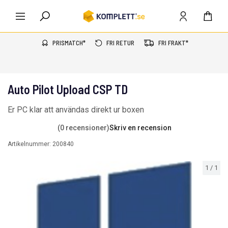
PRISMATCH*
FRI RETUR
FRI FRAKT*
Auto Pilot Upload CSP TD
Er PC klar att användas direkt ur boxen
(0 recensioner)
Skriv en recension
Artikelnummer:
200840
1
/
1