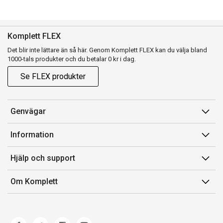
Komplett FLEX
Det blir inte lättare än så här. Genom Komplett FLEX kan du välja bland
1000-tals produkter och du betalar 0 kr i dag.
Se FLEX produkter
Genvägar
Konto
Information
Orderhistorik
Försäljningsvillkor
Hjälp och support
Presentkort
Medlemsvillkor for Komplett Club
Kontakta oss
Komplett Club
Om Komplett
Lediga tjänster
Kundservice
Om oss
Märke/producent
Ångerrätt
Miljöarbete