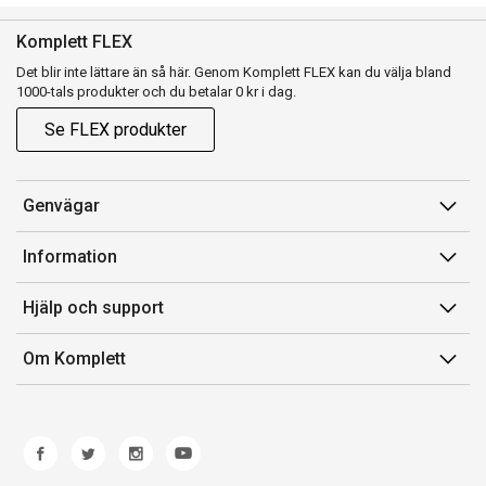
Komplett FLEX
Det blir inte lättare än så här. Genom Komplett FLEX kan du välja bland
1000-tals produkter och du betalar 0 kr i dag.
Se FLEX produkter
Genvägar
Konto
Information
Orderhistorik
Försäljningsvillkor
Hjälp och support
Presentkort
Medlemsvillkor for Komplett Club
Kontakta oss
Komplett Club
Om Komplett
Lediga tjänster
Kundservice
Om oss
Märke/producent
Ångerrätt
Miljöarbete
Produkthjälp och retur
Whistleblowing