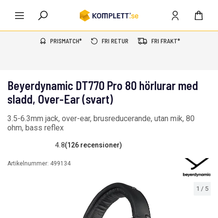
PRISMATCH*
FRI RETUR
FRI FRAKT*
Beyerdynamic DT770 Pro 80 hörlurar med
sladd, Over-Ear (svart)
3.5-6.3mm jack, over-ear, brusreducerande, utan mik, 80
ohm, bass reflex
4.8
(126 recensioner)
Artikelnummer:
499134
1
/
5