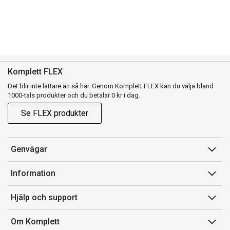
Komplett FLEX
Det blir inte lättare än så här. Genom Komplett FLEX kan du välja bland
1000-tals produkter och du betalar 0 kr i dag.
Se FLEX produkter
Genvägar
Konto
Information
Orderhistorik
Försäljningsvillkor
Hjälp och support
Presentkort
Medlemsvillkor for Komplett Club
Kontakta oss
Komplett Club
Om Komplett
Lediga tjänster