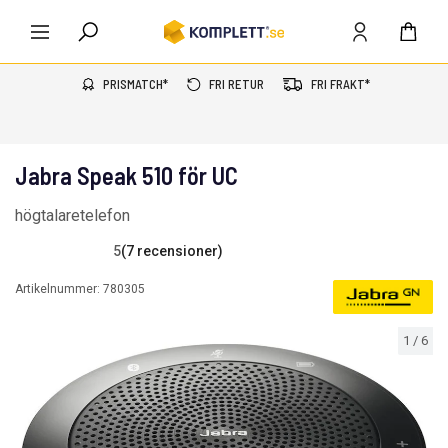
PRISMATCH*
FRI RETUR
FRI FRAKT*
Jabra Speak 510 för UC
högtalaretelefon
5
(7 recensioner)
Artikelnummer:
780305
1
/
6