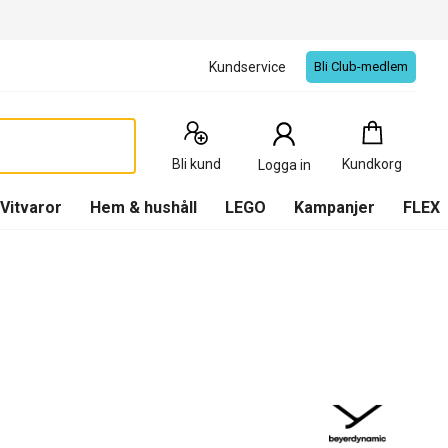
Kundservice
Bli Club-medlem
Kundkorg
:
0
Produkter
Bli kund
Kundkorg
Logga in
(
Kundkorg
)
Vitvaror
Hem & hushåll
LEGO
Kampanjer
FLEX