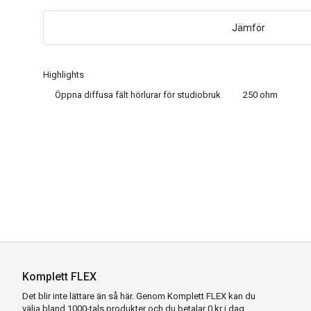
Jämför
Highlights
Öppna diffusa fält hörlurar för studiobruk
250 ohm
Komplett FLEX
Det blir inte lättare än så här. Genom Komplett FLEX kan du
välja bland 1000-tals produkter och du betalar 0 kr i dag.