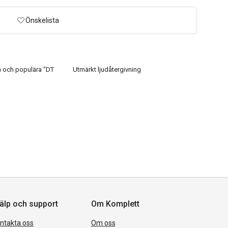
Önskelista
a och populära "DT
Utmärkt ljudåtergivning
älp och support
Om Komplett
ntakta oss
Om oss