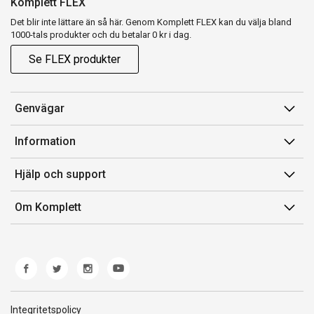
Komplett FLEX
Det blir inte lättare än så här. Genom Komplett FLEX kan du välja bland
1000-tals produkter och du betalar 0 kr i dag.
Se FLEX produkter
Genvägar
Konto
Information
Orderhistorik
Försäljningsvillkor
Hjälp och support
Presentkort
Medlemsvillkor for Komplett Club
Kontakta oss
Komplett Club
Om Komplett
Lediga tjänster
Kundservice
Om oss
Märke/producent
Ångerrätt
Miljöarbete
Produkthjälp och retur
Whistleblowing
Felsökning och guider
Norwegian Transparency Act
Integritetspolicy
Frakt och leverans