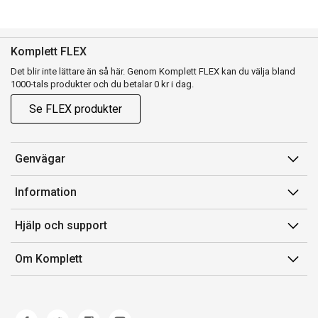
Komplett FLEX
Det blir inte lättare än så här. Genom Komplett FLEX kan du välja bland
1000-tals produkter och du betalar 0 kr i dag.
Se FLEX produkter
Genvägar
Konto
Information
Orderhistorik
Försäljningsvillkor
Hjälp och support
Presentkort
Medlemsvillkor for Komplett Club
Kontakta oss
Komplett Club
Om Komplett
Lediga tjänster
Kundservice
Om oss
Märke/producent
Ångerrätt
Miljöarbete