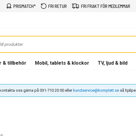
PRISMATCH*
FRI RETUR
FRI FRAKT FÖR MEDLEMMAR
 & tillbehör
Mobil, tablets & klockor
TV, ljud & bild
n kontakta oss gärna på 031-710 20 00 eller
kundservice@komplett.se
så hjälper 
60