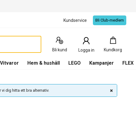
Kundservice
Bli Club-medlem
Kundkorg
:
0
Produkter
Bli kund
Kundkorg
Logga in
(
Kundkorg
)
Vitvaror
Hem & hushåll
LEGO
Kampanjer
FLEX
vi dig hitta ett bra alternativ.