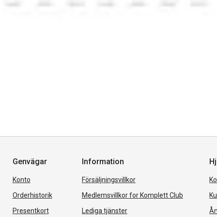
Genvägar
Information
Hj
Konto
Försäljningsvillkor
Ko
Orderhistorik
Medlemsvillkor for Komplett Club
Ku
Presentkort
Lediga tjänster
Ån