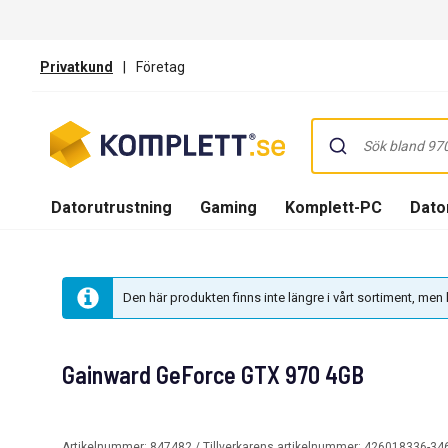
Privatkund
|
Företag
Datorutrustning
Gaming
Komplett-PC
Dator
Den här produkten finns inte längre i vårt sortiment, me
Gainward GeForce GTX 970 4GB
Artikelnummer:
847482
/ Tillverkarens artikelnummer:
426018336-34