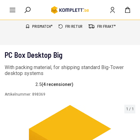
PRISMATCH*
FRI RETUR
FRI FRAKT*
PC Box Desktop Big
With packing material, for shipping standard Big-Tower
desktop systems
2.5
(4 recensioner)
Artikelnummer:
898369
1
/
1