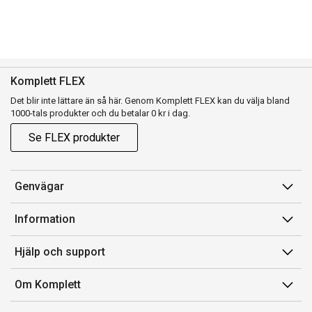
Komplett FLEX
Det blir inte lättare än så här. Genom Komplett FLEX kan du välja bland
1000-tals produkter och du betalar 0 kr i dag.
Se FLEX produkter
Genvägar
Konto
Information
Orderhistorik
Försäljningsvillkor
Hjälp och support
Presentkort
Medlemsvillkor for Komplett Club
Kontakta oss
Komplett Club
Om Komplett
Lediga tjänster
Kundservice