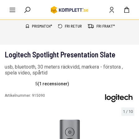
PRISMATCH*
FRI RETUR
FRI FRAKT*
Logitech Spotlight Presentation Slate
usb, bluetooth, 30 meters räckvidd, markera - förstora ,
spela video, spårtid
5
(1 recensioner)
Artikelnummer:
915090
1
/
10