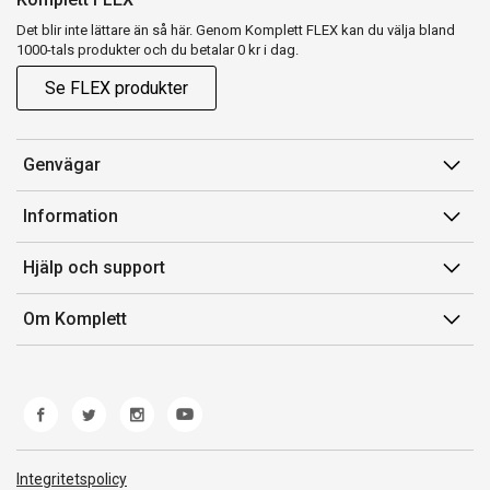
Det blir inte lättare än så här. Genom Komplett FLEX kan du välja bland
1000-tals produkter och du betalar 0 kr i dag.
Se FLEX produkter
Genvägar
Konto
Information
Orderhistorik
Försäljningsvillkor
Hjälp och support
Presentkort
Medlemsvillkor for Komplett Club
Kontakta oss
Komplett Club
Om Komplett
Lediga tjänster
Kundservice
Om oss
Märke/producent
Ångerrätt
Miljöarbete
Produkthjälp och retur
Whistleblowing
Felsökning och guider
Norwegian Transparency Act
Integritetspolicy
Frakt och leverans