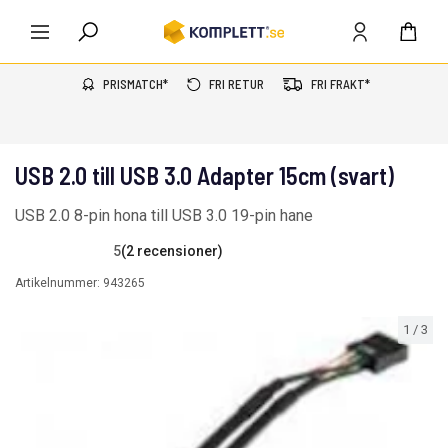
PRISMATCH*
FRI RETUR
FRI FRAKT*
USB 2.0 till USB 3.0 Adapter 15cm (svart)
USB 2.0 8-pin hona till USB 3.0 19-pin hane
5
(2 recensioner)
Artikelnummer:
943265
1
/
3