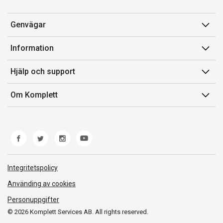
Genvägar
Konto
Information
Orderhistorik
Försäljningsvillkor
Hjälp och support
Presentkort
Medlemsvillkor for Komplett Club
Kontakta oss
Komplett Club
Om Komplett
Lediga tjänster
Kundservice
Om oss
Märke/producent
Ångerrätt
Miljöarbete
Produkthjälp och retur
Whistleblowing
Felsökning och guider
Norwegian Transparency Act
Integritetspolicy
Frakt och leverans
Använding av cookies
Personuppgifter
© 2026 Komplett Services AB. All rights reserved.