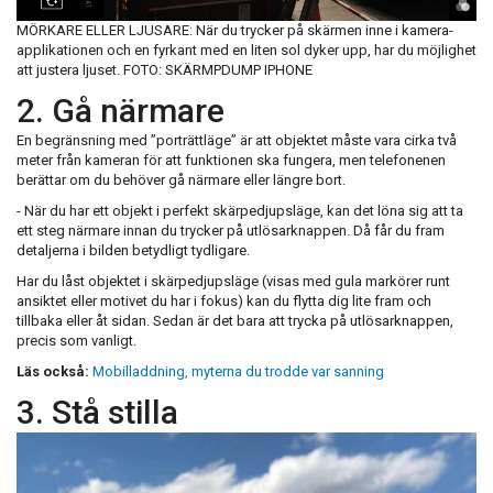
MÖRKARE ELLER LJUSARE: När du trycker på skärmen inne i kamera-
applikationen och en fyrkant med en liten sol dyker upp, har du möjlighet
att justera ljuset. FOTO: SKÄRMPDUMP IPHONE
2. Gå närmare
En begränsning med ”porträttläge” är att objektet måste vara cirka två
meter från kameran för att funktionen ska fungera, men telefonenen
berättar om du behöver gå närmare eller längre bort.
- När du har ett objekt i perfekt skärpedjupsläge, kan det löna sig att ta
ett steg närmare innan du trycker på utlösarknappen. Då får du fram
detaljerna i bilden betydligt tydligare.
Har du låst objektet i skärpedjupsläge (visas med gula markörer runt
ansiktet eller motivet du har i fokus) kan du flytta dig lite fram och
tillbaka eller åt sidan. Sedan är det bara att trycka på utlösarknappen,
precis som vanligt.
Läs också:
Mobilladdning, myterna du trodde var sanning
3. Stå stilla