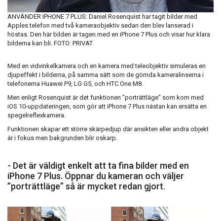
ANVÄNDER IPHONE 7 PLUS: Daniel Rosenquist har tagit bilder med
Apples telefon med två kameraobjektiv sedan den blev lanserad i
höstas. Den här bilden är tagen med en iPhone 7 Plus och visar hur klara
bilderna kan bli. FOTO: PRIVAT
Med en vidvinkelkamera och en kamera med teleobjektiv simuleras en
djupeffekt i bilderna, på samma sätt som de gömda kameralinserna i
telefonerna Huawei P9, LG G5, och HTC One M8.
Men enligt Rosenquist är det funktionen ”porträttläge” som kom med
iOS 10-uppdateringen, som gör att iPhone 7 Plus nästan kan ersätta en
spegelreflexkamera.
Funktionen skapar ett större skärpedjup där ansikten eller andra objekt
är i fokus men bakgrunden blir oskarp.
- Det är väldigt enkelt att ta fina bilder med en
iPhone 7 Plus. Öppnar du kameran och väljer
”porträttläge” så är mycket redan gjort.