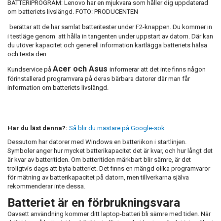
BATTERIPROGRAM: Lenovo har en mjukvara som håller dig uppdaterad
om batteriets livslängd. FOTO: PRODUCENTEN
berättar att de har samlat batteritester under F2-knappen. Du kommer in
i testläge genom att hålla in tangenten under uppstart av datorn. Där kan
du utöver kapacitet och generell information kartlägga batteriets hälsa
och testa den.
Acer och Asus
Kundservice på
informerar att det inte finns någon
förinstallerad programvara på deras bärbara datorer där man får
information om batteriets livslängd.
Har du läst denna?:
Så blir du mästare på Google-sök
Dessutom har datorer med Windows en batteriikon i startlinjen.
Symboler anger hur mycket batterikapacitet det är kvar, och hur långt det
är kvar av batteritiden. Om batteritiden märkbart blir sämre, är det
troligtvis dags att byta batteriet. Det finns en mängd olika programvaror
för mätning av batterikapacitet på datorn, men tillverkarna själva
rekommenderar inte dessa.
Batteriet är en förbrukningsvara
Oavsett användning kommer ditt laptop-batteri bli sämre med tiden. När