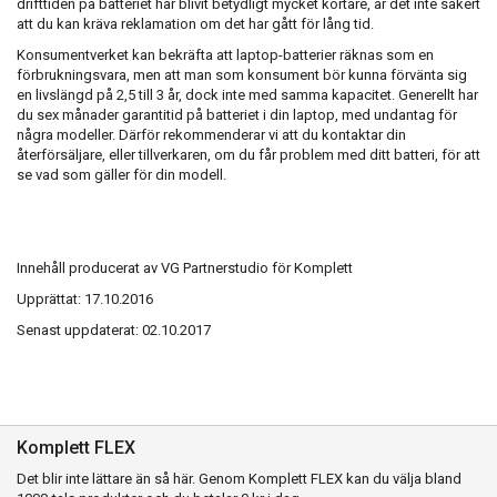
drifttiden på batteriet har blivit betydligt mycket kortare, är det inte säkert
att du kan kräva reklamation om det har gått för lång tid.
Konsumentverket kan bekräfta att laptop-batterier räknas som en
förbrukningsvara, men att man som konsument bör kunna förvänta sig
en livslängd på 2,5 till 3 år, dock inte med samma kapacitet. Generellt har
du sex månader garantitid på batteriet i din laptop, med undantag för
några modeller. Därför rekommenderar vi att du kontaktar din
återförsäljare, eller tillverkaren, om du får problem med ditt batteri, för att
se vad som gäller för din modell.
Innehåll producerat av VG Partnerstudio för Komplett
Upprättat: 17.10.2016
Senast uppdaterat: 02.10.2017
Komplett FLEX
Det blir inte lättare än så här. Genom Komplett FLEX kan du välja bland