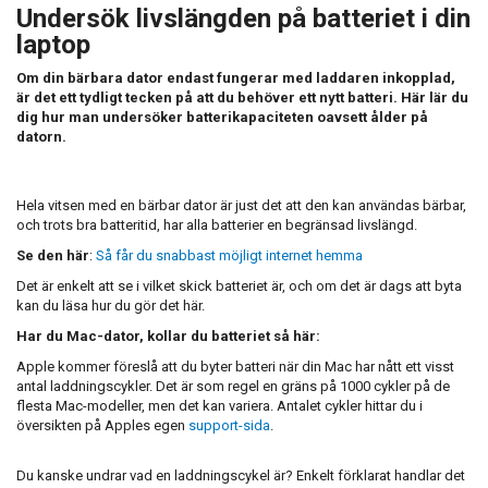
Undersök livslängden på batteriet i din
laptop
Om din bärbara dator endast fungerar med laddaren inkopplad,
är det ett tydligt tecken på att du behöver ett nytt batteri. Här lär du
dig hur man undersöker batterikapaciteten oavsett ålder på
datorn.
Hela vitsen med en bärbar dator är just det att den kan användas bärbar,
och trots bra batteritid, har alla batterier en begränsad livslängd.
Se den här
:
Så får du snabbast möjligt internet hemma
Det är enkelt att se i vilket skick batteriet är, och om det är dags att byta
kan du läsa hur du gör det här.
Har du Mac-dator, kollar du batteriet så här:
Apple kommer föreslå att du byter batteri när din Mac har nått ett visst
antal laddningscykler. Det är som regel en gräns på 1000 cykler på de
flesta Mac-modeller, men det kan variera. Antalet cykler hittar du i
översikten på Apples egen
support-sida
.
Du kanske undrar vad en laddningscykel är? Enkelt förklarat handlar det