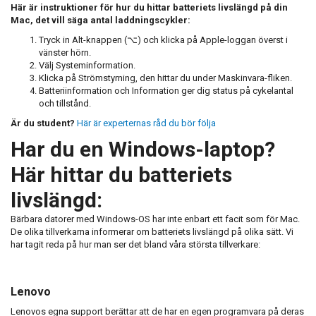
Här är instruktioner för hur du hittar batteriets livslängd på din
Mac, det vill säga antal laddningscykler:
Tryck in Alt-knappen (⌥) och klicka på Apple-loggan överst i
vänster hörn.
Välj Systeminformation.
Klicka på Strömstyrning, den hittar du under Maskinvara-fliken.
Batteriinformation och Information ger dig status på cykelantal
och tillstånd.
Är du student?
Här är experternas råd du bör följa
Har du en Windows-laptop?
Här hittar du batteriets
livslängd:
Bärbara datorer med Windows-OS har inte enbart ett facit som för Mac.
De olika tillverkarna informerar om batteriets livslängd på olika sätt. Vi
har tagit reda på hur man ser det bland våra största tillverkare:
Lenovo
Lenovos egna support berättar att de har en egen programvara på deras