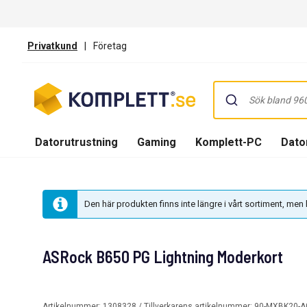
Privatkund
|
Företag
Datorutrustning
Gaming
Komplett-PC
Dator
Den här produkten finns inte längre i vårt sortiment, me
ASRock B650 PG Lightning Moderkort
Artikelnummer:
1308328
/ Tillverkarens artikelnummer:
90-MXBK20-A