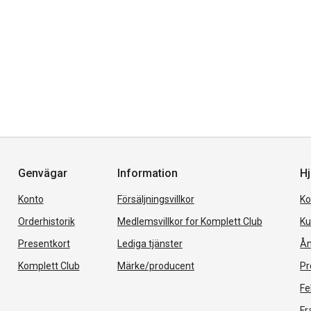
Genvägar
Information
Hj
Konto
Försäljningsvillkor
Ko
Orderhistorik
Medlemsvillkor for Komplett Club
Ku
Presentkort
Lediga tjänster
Ån
Komplett Club
Märke/producent
Pr
Fe
Fr