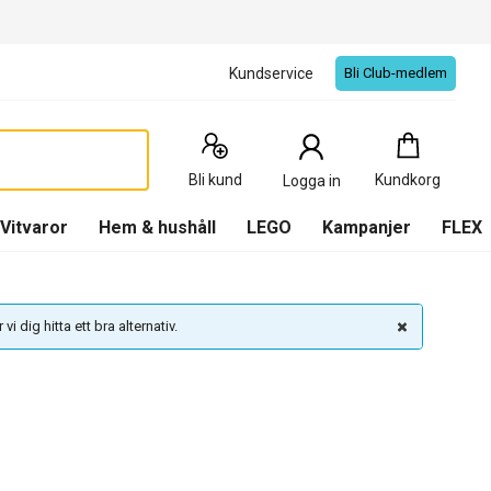
Kundservice
Bli Club-medlem
Kundkorg
:
0
Produkter
Bli kund
Kundkorg
Logga in
(
Kundkorg
)
Vitvaror
Hem & hushåll
LEGO
Kampanjer
FLEX
vi dig hitta ett bra alternativ.