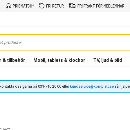
PRISMATCH*
FRI RETUR
FRI FRAKT FÖR MEDLEMMAR
 & tillbehör
Mobil, tablets & klockor
TV, ljud & bild
n kontakta oss gärna på 031-710 20 00 eller
kundservice@komplett.se
så hjälper 
0UAYZ