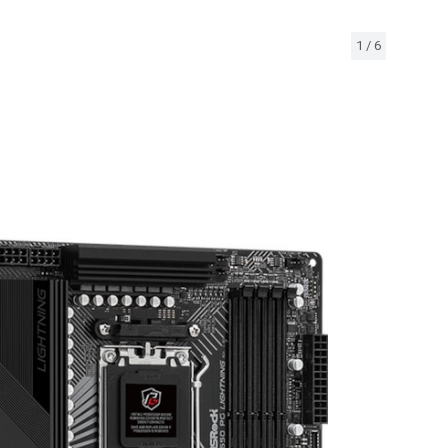
1
/
6