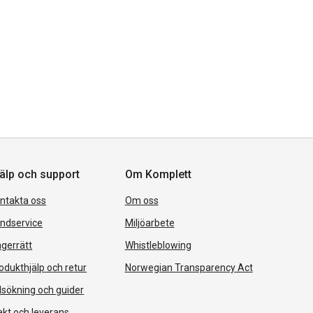
älp och support
Om Komplett
ntakta oss
Om oss
ndservice
Miljöarbete
gerrätt
Whistleblowing
odukthjälp och retur
Norwegian Transparency Act
lsökning och guider
akt och leverans