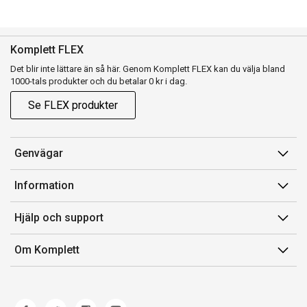
Komplett FLEX
Det blir inte lättare än så här. Genom Komplett FLEX kan du välja bland
1000-tals produkter och du betalar 0 kr i dag.
Se FLEX produkter
Genvägar
Konto
Information
Orderhistorik
Försäljningsvillkor
Hjälp och support
Presentkort
Medlemsvillkor for Komplett Club
Kontakta oss
Komplett Club
Om Komplett
Lediga tjänster
Kundservice
Om oss
Märke/producent
Ångerrätt
Miljöarbete